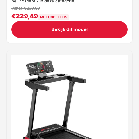
hellingsbereik in deze categorie.
Vanaf €269,99
€229,49
MET CODE FIT15
Bekijk dit model