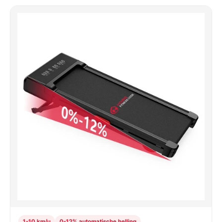
1-10 km/u
0-12% automatische helling